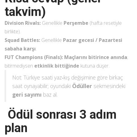
takvim)
Division Rivals:
Genellikle
Perşembe
(hafta resetiyle
birlikte).
Squad Battles:
Genellikle
Pazar gecesi / Pazartesi
sabaha karşı
.
FUT Champions (Finals):
Maçlarını bitirince anında
;
bitirmediysen
etkinlik bittiğinde
kutuna düşer.
Not: Türkiye saati yaz‐kış değişimine göre birkaç
saat oynayabilir; oyundaki
Ödüller
sekmesindeki
geri sayımı
baz al.
Ödül sonrası 3 adım
plan