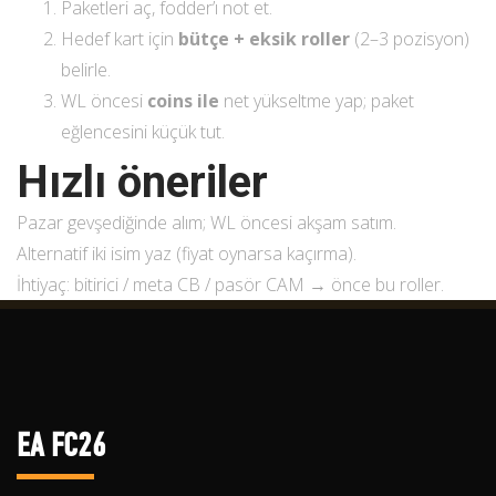
Paketleri aç, fodder’ı not et.
Hedef kart için
bütçe + eksik roller
(2–3 pozisyon)
belirle.
WL öncesi
coins ile
net yükseltme yap; paket
eğlencesini küçük tut.
Hızlı öneriler
Pazar gevşediğinde alım; WL öncesi akşam satım.
Alternatif iki isim yaz (fiyat oynarsa kaçırma).
İhtiyaç: bitirici / meta CB / pasör CAM → önce bu roller.
EA FC26