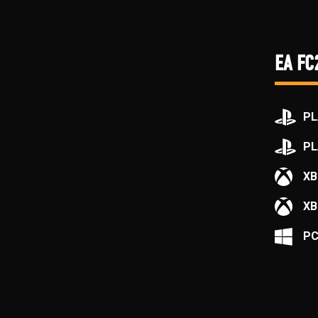
EA FC
PL
PL
XB
XB
P