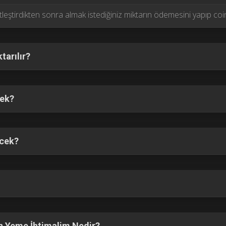
etleştirdikten sonra almak istediğiniz miktarın ödemesini yapıp coins
arılır?
cek?
ecek?
n Yeme İhtimalim Nedir?