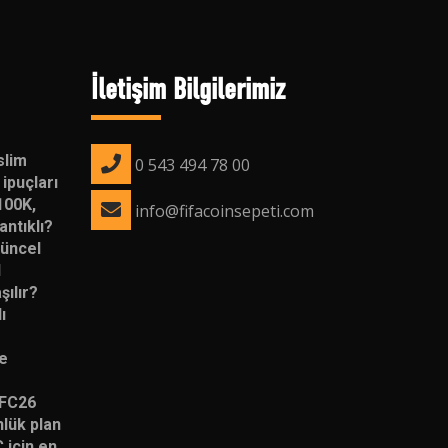
İletişim Bilgilerimiz
slim
0 543 494 78 00
ipuçları
100K,
info@fifacoinsepeti.com
ntıklı?
Güncel
l
şılır?
ı
re
 FC26
nlük plan
 için en