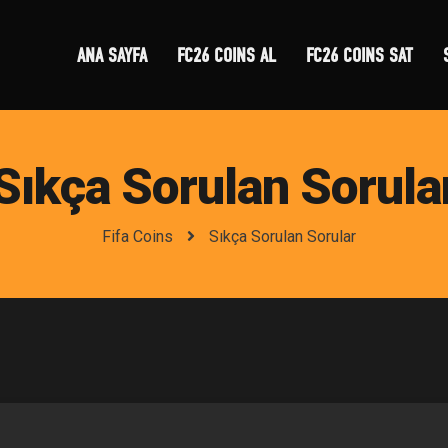
ANA SAYFA
FC26 COINS AL
FC26 COINS SAT
Sıkça Sorulan Sorula
Fifa Coins
Sıkça Sorulan Sorular