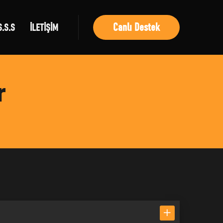
Canlı Destek
S.S.S
İLETİŞİM
r