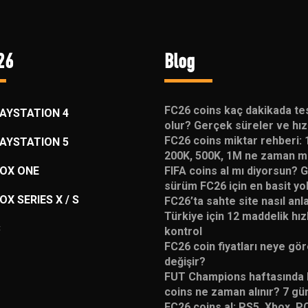
26
Blog
FC26 coins kaç dakikada te
AYSTATION 4
olur? Gerçek süreler ve hız 
FC26 coins miktar rehberi: 
AYSTATION 5
200K, 500K, 1M ne zaman ma
OX ONE
FIFA coins al mı diyorsun? 
sürüm FC26 için en basit yo
OX SERIES X / S
FC26’ta sahte site nasıl anla
Türkiye için 12 maddelik hızl
C
kontrol
FC26 coin fiyatları neye gö
değişir?
FUT Champions haftasında
coins ne zaman alınır? 7 gü
FC26 coins al: PS5, Xbox, PC