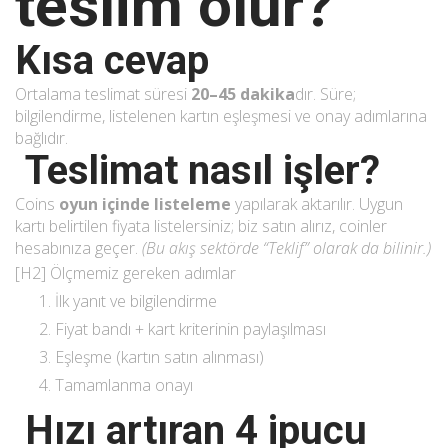
teslim olur?
Kısa cevap
Ortalama teslimat süresi
20–45 dakika
dır. Süre;
bilgilendirme, listelenen kartın eşleşmesi ve onay adımlarına
bağlıdır.
Teslimat nasıl işler?
Coins
oyun içinde listeleme
yapılarak aktarılır. Uygun
kartı belirtilen fiyata listelersiniz; biz satın alırız, coinler
hesabınıza geçer.
(Bu akış sektörde “Teklif” olarak da bilinir.)
[H2] Ölçmemiz gereken adımlar
İlk yanıt ve bilgilendirme
Fiyat bandı + kart kriterinin paylaşılması
Eşleşme (kartın satın alınması)
Tamamlanma onayı
Hızı artıran 4 ipucu