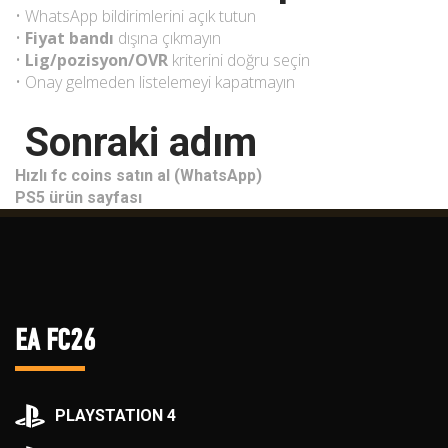
• WhatsApp bildirimlerini açık tutun
•
Fiyat bandı
dışına çıkmayın
•
Lig/pozisyon/OVR
kriterini doğru seçin
• Onay gelmeden listelemeyi kapatmayın
Sonraki adım
Hızlı fc coins satın al (WhatsApp)
PS5 ürün sayfası
EA FC26
PLAYSTATION 4